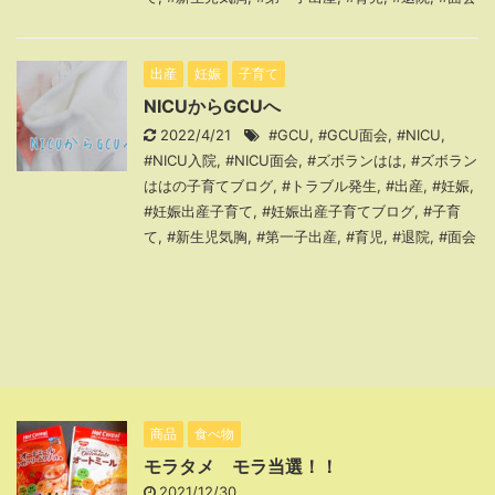
出産
妊娠
子育て
NICUからGCUへ
2022/4/21
#GCU
,
#GCU面会
,
#NICU
,
#NICU入院
,
#NICU面会
,
#ズボランはは
,
#ズボラン
ははの子育てブログ
,
#トラブル発生
,
#出産
,
#妊娠
,
#妊娠出産子育て
,
#妊娠出産子育てブログ
,
#子育
て
,
#新生児気胸
,
#第一子出産
,
#育児
,
#退院
,
#面会
商品
食べ物
モラタメ モラ当選！！
2021/12/30