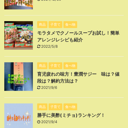
商品
子育て
食べ物
モラタメでクノールスープお試し！簡単
アレンジレシピも紹介
2022/5/8
商品
子育て
食べ物
育児疲れの味方！豊潤サジー 味は？値
段は？解約方法は？
2021/9/6
商品
子育て
食べ物
勝手に美酢(ミチョ)ランキング！
2021/9/4