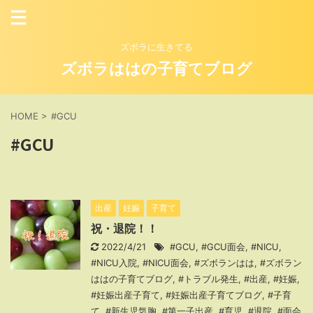
ズボラに生きてる
ズボラははの子育てブログ
HOME
>
#GCU
#GCU
出産
妊娠
子育て
祝・退院！！
2022/4/21
#GCU
,
#GCU面会
,
#NICU
,
#NICU入院
,
#NICU面会
,
#ズボランはは
,
#ズボラン
ははの子育てブログ
,
#トラブル発生
,
#出産
,
#妊娠
,
#妊娠出産子育て
,
#妊娠出産子育てブログ
,
#子育
て
,
#新生児気胸
,
#第一子出産
,
#育児
,
#退院
,
#面会