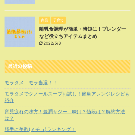
商品
子育て
離乳食調理が簡単・時短に！ブレンダー
など役立ちアイテムまとめ
2022/5/8
最近の投稿
モラタメ モラ当選！！
モラタメでクノールスープお試し！簡単アレンジレシピも
紹介
育児疲れの味方！豊潤サジー 味は？値段は？解約方法
は？
勝手に美酢(ミチョ)ランキング！