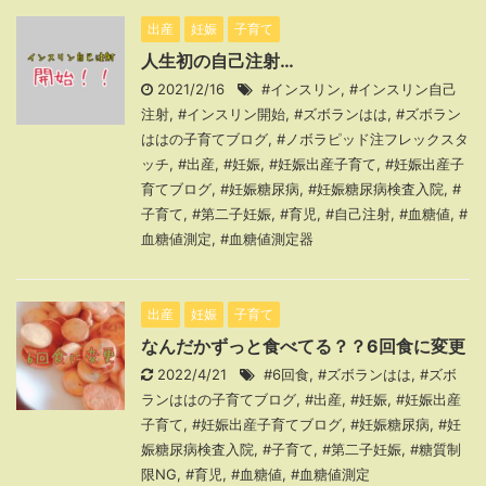
出産
妊娠
子育て
人生初の自己注射…
2021/2/16
#インスリン
,
#インスリン自己
注射
,
#インスリン開始
,
#ズボランはは
,
#ズボラン
ははの子育てブログ
,
#ノボラピッド注フレックスタ
ッチ
,
#出産
,
#妊娠
,
#妊娠出産子育て
,
#妊娠出産子
育てブログ
,
#妊娠糖尿病
,
#妊娠糖尿病検査入院
,
#
子育て
,
#第二子妊娠
,
#育児
,
#自己注射
,
#血糖値
,
#
血糖値測定
,
#血糖値測定器
出産
妊娠
子育て
なんだかずっと食べてる？？6回食に変更
2022/4/21
#6回食
,
#ズボランはは
,
#ズボ
ランははの子育てブログ
,
#出産
,
#妊娠
,
#妊娠出産
子育て
,
#妊娠出産子育てブログ
,
#妊娠糖尿病
,
#妊
娠糖尿病検査入院
,
#子育て
,
#第二子妊娠
,
#糖質制
限NG
,
#育児
,
#血糖値
,
#血糖値測定