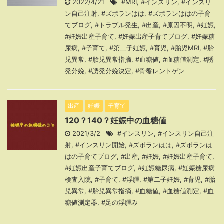
2022/4/21
#MRI
,
#インスリン
,
#インスリ
ン自己注射
,
#ズボランはは
,
#ズボランははの子育
てブログ
,
#トラブル発生
,
#出産
,
#原因不明
,
#妊娠
,
#妊娠出産子育て
,
#妊娠出産子育てブログ
,
#妊娠糖
尿病
,
#子育て
,
#第二子妊娠
,
#育児
,
#胎児MRI
,
#胎
児異常
,
#胎児異常指摘
,
#血糖値
,
#血糖値測定
,
#誘
発分娩
,
#誘発分娩決定
,
#骨盤レントゲン
出産
妊娠
子育て
120？140？妊娠中の血糖値
2021/3/2
#インスリン
,
#インスリン自己注
射
,
#インスリン開始
,
#ズボランはは
,
#ズボランは
はの子育てブログ
,
#出産
,
#妊娠
,
#妊娠出産子育て
,
#妊娠出産子育てブログ
,
#妊娠糖尿病
,
#妊娠糖尿病
検査入院
,
#子育て
,
#浮腫
,
#第二子妊娠
,
#育児
,
#胎
児異常
,
#胎児異常指摘
,
#血糖値
,
#血糖値測定
,
#血
糖値測定器
,
#足の浮腫み