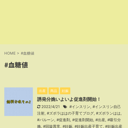
HOME
>
#血糖値
#血糖値
出産
商品
妊娠
誘発分娩いよいよ促進剤開始！
2022/4/21
#インスリン
,
#インスリン自己
注射
,
#ズボラははの子育てブログ
,
#ズボランはは
,
#バルーン
,
#促進剤
,
#促進剤開始
,
#出産
,
#吸引分
娩
,
#回旋異常
,
#妊娠
,
#妊娠出産子育て
,
#妊娠出産