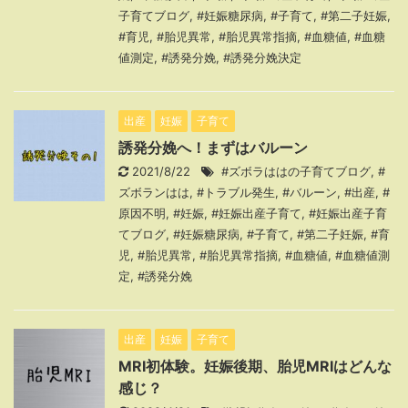
子育てブログ
,
#妊娠糖尿病
,
#子育て
,
#第二子妊娠
,
#育児
,
#胎児異常
,
#胎児異常指摘
,
#血糖値
,
#血糖
値測定
,
#誘発分娩
,
#誘発分娩決定
出産
妊娠
子育て
誘発分娩へ！まずはバルーン
2021/8/22
#ズボラははの子育てブログ
,
#
ズボランはは
,
#トラブル発生
,
#バルーン
,
#出産
,
#
原因不明
,
#妊娠
,
#妊娠出産子育て
,
#妊娠出産子育
てブログ
,
#妊娠糖尿病
,
#子育て
,
#第二子妊娠
,
#育
児
,
#胎児異常
,
#胎児異常指摘
,
#血糖値
,
#血糖値測
定
,
#誘発分娩
出産
妊娠
子育て
MRI初体験。妊娠後期、胎児MRIはどんな
感じ？