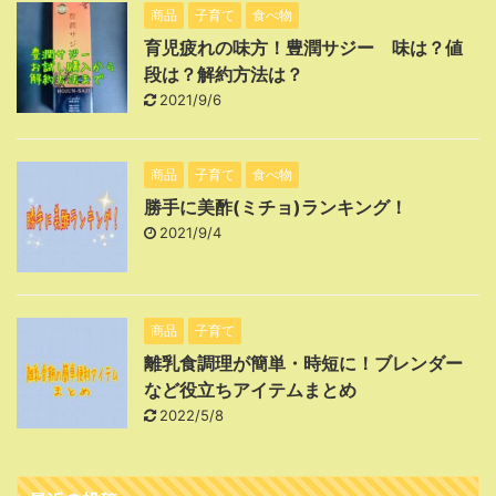
商品
子育て
食べ物
育児疲れの味方！豊潤サジー 味は？値
段は？解約方法は？
2021/9/6
商品
子育て
食べ物
勝手に美酢(ミチョ)ランキング！
2021/9/4
商品
子育て
離乳食調理が簡単・時短に！ブレンダー
など役立ちアイテムまとめ
2022/5/8