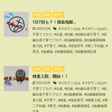
出産
妊娠
子育て
1日7回も？！採血地獄…
2021/2/6
#ズボランはは
,
#ズボランははの
子育てブログ
,
#出産
,
#妊娠
,
#妊娠出産子育て
,
#妊
娠出産子育てブログ
,
#妊娠糖尿病
,
#妊娠糖尿病検
査入院
,
#子育て
,
#採血
,
#採血苦手
,
#第二子妊娠
,
#
育児
,
#血糖値
,
#血糖値測定
,
#血糖値測定器
出産
妊娠
子育て
検査入院、開始！！
2021/2/6
#ズボランはは
,
#ズボランははの
子育てブログ
,
#出産
,
#妊娠
,
#妊娠出産子育て
,
#妊
娠出産子育てブログ
,
#妊娠糖尿病
,
#妊娠糖尿病検
査入院
,
#子育て
,
#採血
,
#採血苦手
,
#検査入院
,
#第
二子妊娠
,
#育児
,
#血糖値
,
#血糖値測定
,
#血糖値測
定器