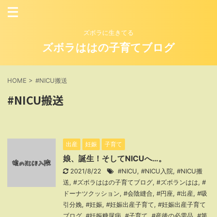
ズボラに生きてる
ズボラははの子育てブログ
HOME
>
#NICU搬送
#NICU搬送
出産
妊娠
子育て
娘、誕生！そしてNICUへ…。
2021/8/22
#NICU
,
#NICU入院
,
#NICU搬
送
,
#ズボラははの子育てブログ
,
#ズボランはは
,
#
ドーナツクッション
,
#会陰縫合
,
#円座
,
#出産
,
#吸
引分娩
,
#妊娠
,
#妊娠出産子育て
,
#妊娠出産子育て
ブログ
,
#妊娠糖尿病
,
#子育て
,
#産後の必需品
,
#第