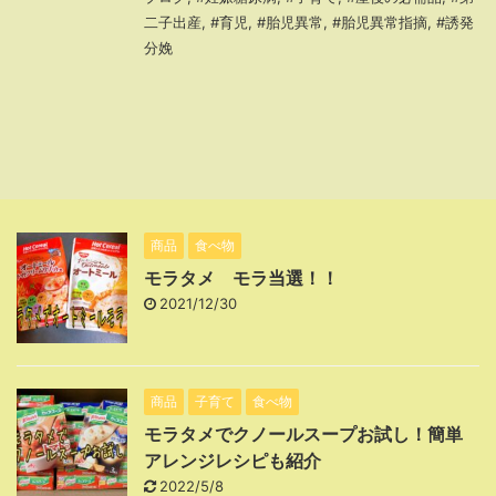
二子出産
,
#育児
,
#胎児異常
,
#胎児異常指摘
,
#誘発
分娩
商品
食べ物
モラタメ モラ当選！！
2021/12/30
商品
子育て
食べ物
モラタメでクノールスープお試し！簡単
アレンジレシピも紹介
2022/5/8