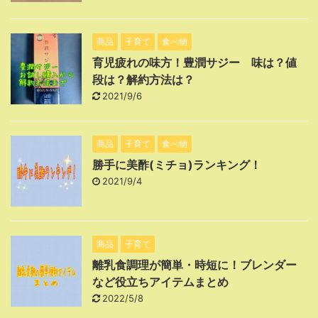
商品
子育て
食べ物
育児疲れの味方！豊潤サジー 味は？値
段は？解約方法は？
2021/9/6
商品
子育て
食べ物
勝手に美酢(ミチョ)ランキング！
2021/9/4
商品
子育て
離乳食調理が簡単・時短に！ブレンダー
など役立ちアイテムまとめ
2022/5/8