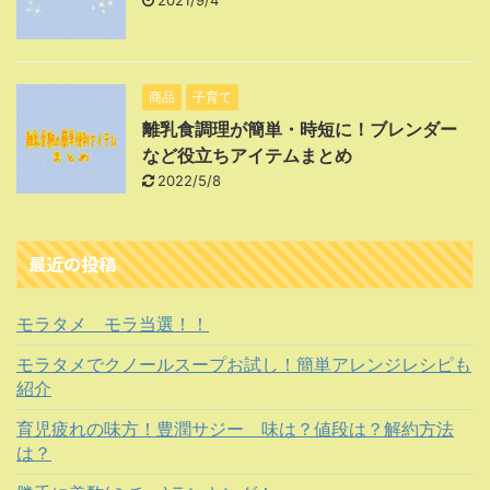
2021/9/4
商品
子育て
離乳食調理が簡単・時短に！ブレンダー
など役立ちアイテムまとめ
2022/5/8
最近の投稿
モラタメ モラ当選！！
モラタメでクノールスープお試し！簡単アレンジレシピも
紹介
育児疲れの味方！豊潤サジー 味は？値段は？解約方法
は？