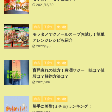
2021/12/30
商品
子育て
食べ物
モラタメでクノールスープお試し！簡単
アレンジレシピも紹介
2022/5/8
商品
子育て
食べ物
育児疲れの味方！豊潤サジー 味は？値
段は？解約方法は？
2021/9/6
商品
子育て
食べ物
勝手に美酢(ミチョ)ランキング！