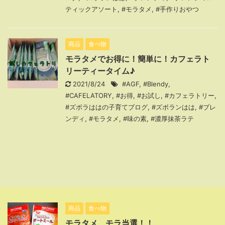
ティックアソート
,
#モラタメ
,
#手作りおやつ
商品
食べ物
モラタメでお得に！簡単に！カフェラト
リーティータイム♪
2021/8/24
#AGF
,
#Blendy
,
#CAFELATORY
,
#お得
,
#お試し
,
#カフェラトリー
,
#ズボラははの子育てブログ
,
#ズボランはは
,
#ブレ
ンディ
,
#モラタメ
,
#味の素
,
#濃厚抹茶ラテ
商品
食べ物
モラタメ モラ当選！！