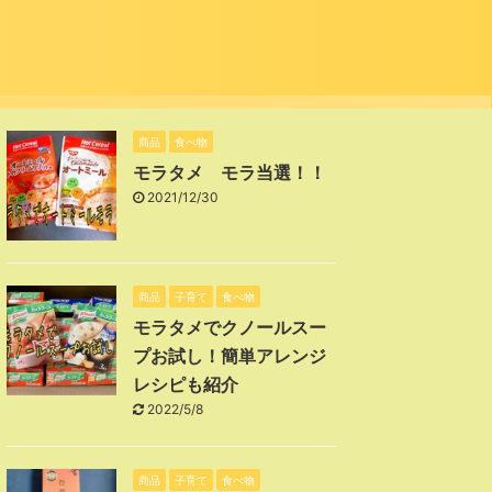
商品
食べ物
モラタメ モラ当選！！
2021/12/30
商品
子育て
食べ物
モラタメでクノールスー
プお試し！簡単アレンジ
レシピも紹介
2022/5/8
商品
子育て
食べ物