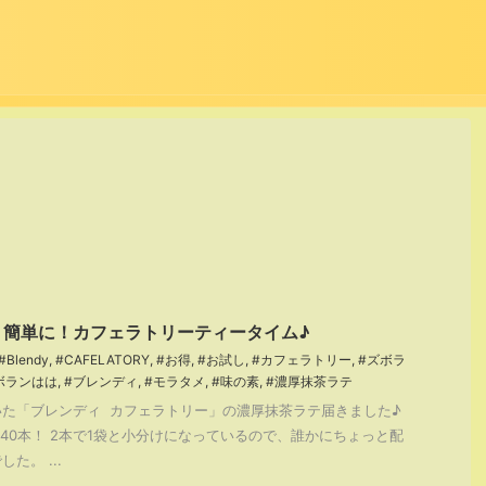
！簡単に！カフェラトリーティータイム♪
#Blendy
,
#CAFELATORY
,
#お得
,
#お試し
,
#カフェラトリー
,
#ズボラ
ボランはは
,
#ブレンディ
,
#モラタメ
,
#味の素
,
#濃厚抹茶ラテ
た「ブレンディ カフェラトリー」の濃厚抹茶ラテ届きました♪
計40本！ 2本で1袋と小分けになっているので、誰かにちょっと配
た。 ...