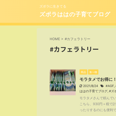
ズボラに生きてる
ズボラははの子育てブログ
HOME
>
#カフェラトリー
#カフェラトリー
商品
食べ物
モラタメでお得に
2021/8/24
#AGF
,
ははの子育てブログ
,
#ズ
モラタメさんで頼んでい
こちら、930円＋税で
ったりするのにも便利でし