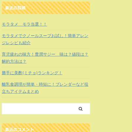
最近の投稿
モラタメ モラ当選！！
モラタメでクノールスープお試し！簡単アレン
ジレシピも紹介
育児疲れの味方！豊潤サジー 味は？値段は？
解約方法は？
勝手に美酢(ミチョ)ランキング！
離乳食調理が簡単・時短に！ブレンダーなど役
立ちアイテムまとめ
最近のコメント