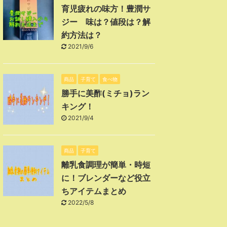
育児疲れの味方！豊潤サ
ジー 味は？値段は？解
約方法は？
2021/9/6
商品
子育て
食べ物
勝手に美酢(ミチョ)ラン
キング！
2021/9/4
商品
子育て
離乳食調理が簡単・時短
に！ブレンダーなど役立
ちアイテムまとめ
2022/5/8