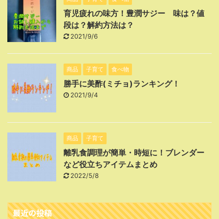
育児疲れの味方！豊潤サジー 味は？値
段は？解約方法は？
2021/9/6
商品
子育て
食べ物
勝手に美酢(ミチョ)ランキング！
2021/9/4
商品
子育て
離乳食調理が簡単・時短に！ブレンダー
など役立ちアイテムまとめ
2022/5/8
最近の投稿