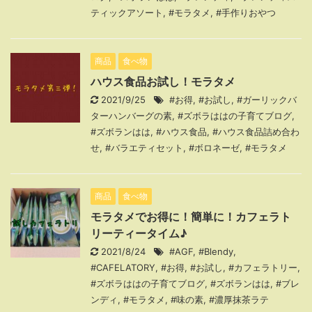
ティックアソート
,
#モラタメ
,
#手作りおやつ
商品
食べ物
ハウス食品お試し！モラタメ
2021/9/25
#お得
,
#お試し
,
#ガーリックバ
ターハンバーグの素
,
#ズボラははの子育てブログ
,
#ズボランはは
,
#ハウス食品
,
#ハウス食品詰め合わ
せ
,
#バラエティセット
,
#ボロネーゼ
,
#モラタメ
商品
食べ物
モラタメでお得に！簡単に！カフェラト
リーティータイム♪
2021/8/24
#AGF
,
#Blendy
,
#CAFELATORY
,
#お得
,
#お試し
,
#カフェラトリー
,
#ズボラははの子育てブログ
,
#ズボランはは
,
#ブレ
ンディ
,
#モラタメ
,
#味の素
,
#濃厚抹茶ラテ